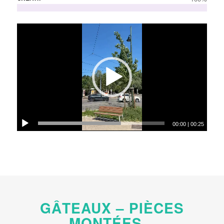
00:00
|
00:25
GÂTEAUX – PIÈCES
MONTÉES –