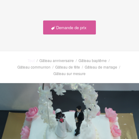
Demande de prix
Tout
/
Gâteau anniversaire
/
Gâteau baptême
/
Gâteau communion
/
Gâteau de fête
/
Gâteau de mariage
/
Gâteau sur mesure