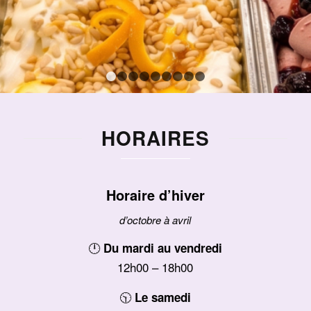
1
2
3
4
5
6
7
8
9
HORAIRES
Horaire d’hiver
d’octobre à avril
🕛
Du mardi au vendredi
12h00 – 18h00
🕥
Le samedi