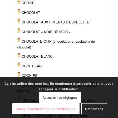
CERISE
CHOCOLAT
CHOCOLAT AUX PIMENTS D’ESPELETTE
CHOCOLAT « NOIR DE NOIR »
CHOCOLATE CHIP (chocolat et stracciatella de
chocolat)
CHOCOLAT BLANC
COINTREAU
COOKIES
Ce site utilise des cookies. En continuant à parcourir ce site, vous
CREME BRULEE (crème brûlée, coulis à l’orange,
acceptez leur utilisation.
pignons)
Accepter les réglages
CREOLE (glace aux bananes flambées au rhum,
amandes grillées)
Masquer uniquement les notifications
Paramètres
CROCANTINO (praliné, spécialité italienne)